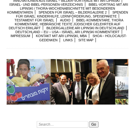
INNOVATIONEN AUS ISRAEL – BILDER-VORTRÄGE MIT ARI LIPINSKI
ISRAEL- UND BIBEL-PERSONEN-VERZEICHNIS
BIBEL-VORTRAG MIT ARI
LIPINSKI / THORA-WOCHENABSCHNITTE MIT BESONDEREN
KOMMENTAREN
SPENDEN FÜR ISRAEL – BILDERGALERIE 2
SPENDEN
FÜR ISRAEL: KINDERHILFE, LERNFÖRDERUNG, SPEISEPAKETE
TESTAMENT FÜR ISRAEL
AUDIO
BIBEL-KOMMENTARE, THORA
KOMMENTARE, HEBRÄISCHE TEXTE JÜDISCHER GELEHRTER AUF
DEUTSCH ERKLÄRT
BILDERGALLERIE ARI LIPINSKI IN DEUTSCHLAND
DEUTSCHLAND – EU – USA – ISRAEL, ARI LIPINSKI KOMMENTIERT
IMPRESSUM
KONTAKT MIT ARI LIPINSKI, MBA
SHOA – HOLOCAUST-
GEDENKEN
LINKS
SITE MAP