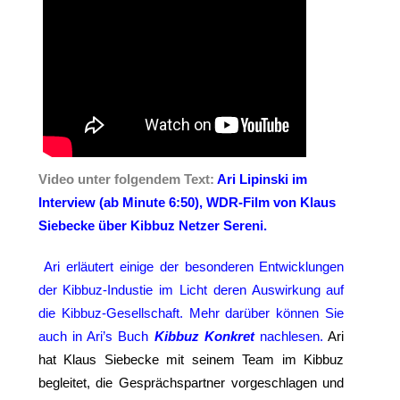
Video unter folgendem Text:
Ari Lipinski im
Interview (ab Minute 6:50), WDR-Film von Klaus
Siebecke über Kibbuz Netzer Sereni.
Ari erläutert einige der besonderen Entwicklungen
der Kibbuz-Industie im Licht deren Auswirkung auf
die Kibbuz-Gesellschaft. Mehr darüber können Sie
auch in Ari’s Buch
Kibbuz
Konkret
nachlesen.
Ari
hat Klaus Siebecke mit seinem Team im Kibbuz
begleitet, die Gesprächspartner vorgeschlagen und