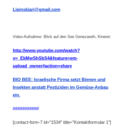
Lipinskiari@gmail.com
Video-Aufnahme: Blick auf den See Genezareth, Kineret:
http://www.youtube.com/watch?
v=_EkMwShSbS4&feature=em-
upload_owner#action=share
BIO BEE: Israelische Firma setzt Bienen und
Insekten anstatt Pestiziden im Gemüse-Anbau
ein.
###########
[contact-form-7 id=”1534″ title=”Kontaktformular 1″]