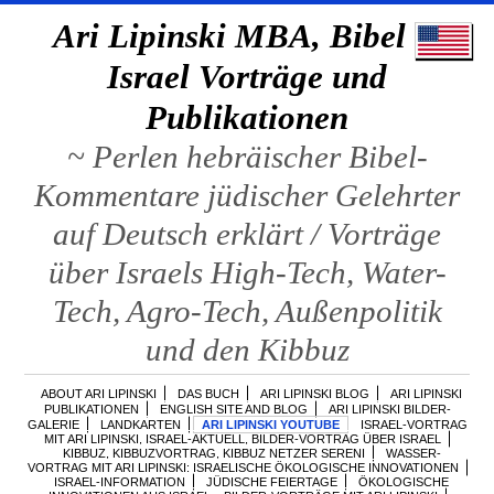
Ari Lipinski MBA, Bibel &
Israel Vorträge und
Publikationen
~ Perlen hebräischer Bibel-
Kommentare jüdischer Gelehrter
auf Deutsch erklärt / Vorträge
über Israels High-Tech, Water-
Tech, Agro-Tech, Außenpolitik
und den Kibbuz
ABOUT ARI LIPINSKI
DAS BUCH
ARI LIPINSKI BLOG
ARI LIPINSKI
PUBLIKATIONEN
ENGLISH SITE AND BLOG
ARI LIPINSKI BILDER-
GALERIE
LANDKARTEN
ARI LIPINSKI YOUTUBE
ISRAEL-VORTRAG
MIT ARI LIPINSKI, ISRAEL-AKTUELL, BILDER-VORTRAG ÜBER ISRAEL
KIBBUZ, KIBBUZVORTRAG, KIBBUZ NETZER SERENI
WASSER-
VORTRAG MIT ARI LIPINSKI: ISRAELISCHE ÖKOLOGISCHE INNOVATIONEN
ISRAEL-INFORMATION
JÜDISCHE FEIERTAGE
ÖKOLOGISCHE