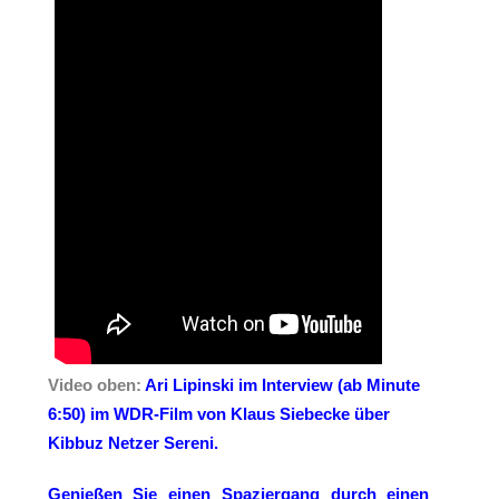
Video oben
:
Ari Lipinski im Interview (ab Minute
6:50) im WDR-Film von Klaus Siebecke über
Kibbuz Netzer Sereni.
Genießen Sie einen Spaziergang durch einen