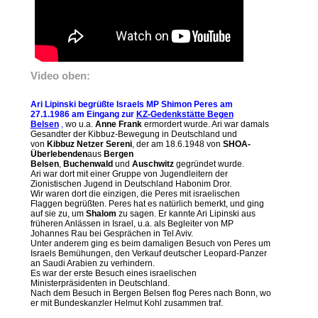
Video oben:
Ari Lipinski begrüßte Israels MP Shimon Peres am
27.1.1986 am Eingang zur
KZ-Gedenkstätte Begen
Belsen
,
wo u.a.
Anne Frank
ermordert wurde. Ari war damals
Gesandter der Kibbuz-Bewegung in Deutschland und
von
Kibbuz Netzer Sereni
, der am 18.6.1948 von
SHOA-
Überlebenden
aus
Bergen
Belsen
,
Buchenwald
und
Auschwitz
gegründet wurde.
Ari war dort mit einer Gruppe von Jugendleitern der
Zionistischen Jugend in Deutschland Habonim Dror.
Wir waren dort die einzigen, die Peres mit israelischen
Flaggen begrüßten. Peres hat es natürlich bemerkt, und ging
auf sie zu, um
Shalom
zu sagen. Er kannte Ari Lipinski aus
früheren Anlässen in Israel, u.a. als Begleiter von MP
Johannes Rau bei Gesprächen in Tel Aviv.
Unter anderem ging es beim damaligen Besuch von Peres um
Israels Bemühungen, den Verkauf deutscher Leopard-Panzer
an Saudi Arabien zu verhindern.
Es war der erste Besuch eines israelischen
Ministerpräsidenten in Deutschland.
Nach dem Besuch in Bergen Belsen flog Peres nach Bonn, wo
er mit Bundeskanzler Helmut Kohl zusammen traf.