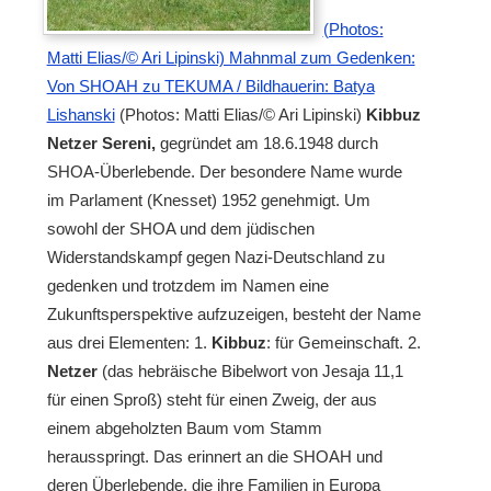
(Photos:
Matti Elias/© Ari Lipinski) Mahnmal zum Gedenken:
Von SHOAH zu TEKUMA / Bildhauerin: Batya
Lishanski
(Photos: Matti Elias/© Ari Lipinski)
Kibbuz
Netzer Sereni,
gegründet am 18.6.1948 durch
SHOA-Überlebende. Der besondere Name wurde
im Parlament (Knesset) 1952 genehmigt. Um
sowohl der SHOA und dem jüdischen
Widerstandskampf gegen Nazi-Deutschland zu
gedenken und trotzdem im Namen eine
Zukunftsperspektive aufzuzeigen, besteht der Name
aus drei Elementen: 1.
Kibbuz
: für Gemeinschaft. 2.
Netzer
(das hebräische Bibelwort von Jesaja 11,1
für einen Sproß) steht für einen Zweig, der aus
einem abgeholzten Baum vom Stamm
herausspringt. Das erinnert an die SHOAH und
deren Überlebende, die ihre Familien in Europa