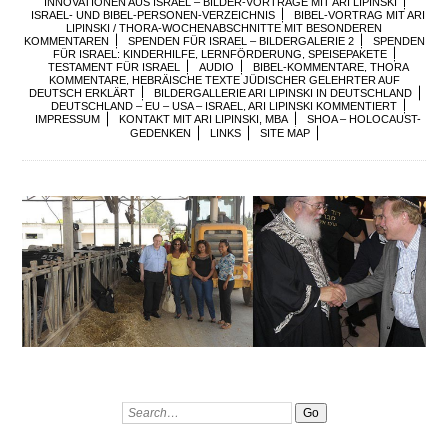
INNOVATIONEN AUS ISRAEL – BILDER-VORTRÄGE MIT ARI LIPINSKI
ISRAEL- UND BIBEL-PERSONEN-VERZEICHNIS
BIBEL-VORTRAG MIT ARI
LIPINSKI / THORA-WOCHENABSCHNITTE MIT BESONDEREN
KOMMENTAREN
SPENDEN FÜR ISRAEL – BILDERGALERIE 2
SPENDEN
FÜR ISRAEL: KINDERHILFE, LERNFÖRDERUNG, SPEISEPAKETE
TESTAMENT FÜR ISRAEL
AUDIO
BIBEL-KOMMENTARE, THORA
KOMMENTARE, HEBRÄISCHE TEXTE JÜDISCHER GELEHRTER AUF
DEUTSCH ERKLÄRT
BILDERGALLERIE ARI LIPINSKI IN DEUTSCHLAND
DEUTSCHLAND – EU – USA – ISRAEL, ARI LIPINSKI KOMMENTIERT
IMPRESSUM
KONTAKT MIT ARI LIPINSKI, MBA
SHOA – HOLOCAUST-
GEDENKEN
LINKS
SITE MAP