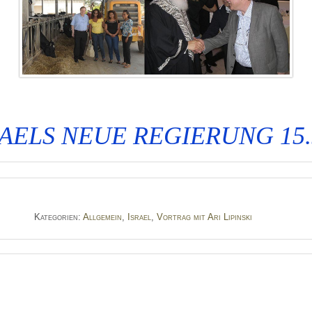
RAELS NEUE REGIERUNG 15.
Kategorien:
Allgemein
,
Israel
,
Vortrag mit Ari Lipinski