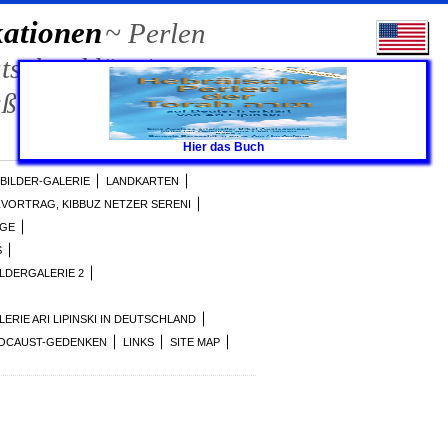
kationen
~ Perlen
sch erklärt /
ußenpolitik und den
Hier das Buch
I BILDER-GALERIE
LANDKARTEN
ZVORTRAG, KIBBUZ NETZER SERENI
AGE
S
ILDERGALERIE 2
ERIE ARI LIPINSKI IN DEUTSCHLAND
LOCAUST-GEDENKEN
LINKS
SITE MAP