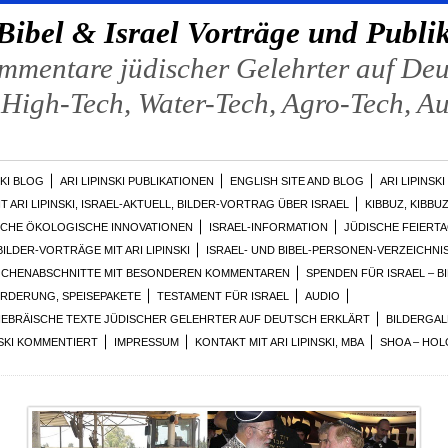
Bibel & Israel Vorträge und Publi
mmentare jüdischer Gelehrter auf Deut
 High-Tech, Water-Tech, Agro-Tech, A
SKI BLOG
ARI LIPINSKI PUBLIKATIONEN
ENGLISH SITE AND BLOG
ARI LIPINSK
 ARI LIPINSKI, ISRAEL-AKTUELL, BILDER-VORTRAG ÜBER ISRAEL
KIBBUZ, KIBBU
LISCHE ÖKOLOGISCHE INNOVATIONEN
ISRAEL-INFORMATION
JÜDISCHE FEIERT
ILDER-VORTRÄGE MIT ARI LIPINSKI
ISRAEL- UND BIBEL-PERSONEN-VERZEICHNI
A-WOCHENABSCHNITTE MIT BESONDEREN KOMMENTAREN
SPENDEN FÜR ISRAEL – B
ÖRDERUNG, SPEISEPAKETE
TESTAMENT FÜR ISRAEL
AUDIO
HEBRÄISCHE TEXTE JÜDISCHER GELEHRTER AUF DEUTSCH ERKLÄRT
BILDERGALL
INSKI KOMMENTIERT
IMPRESSUM
KONTAKT MIT ARI LIPINSKI, MBA
SHOA – HO