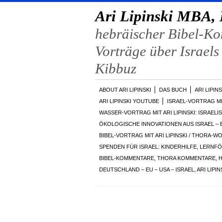
Ari Lipinski MBA, 
hebräischer Bibel-Ko
Vorträge über Israels
Kibbuz
ABOUT ARI LIPINSKI
DAS BUCH
ARI LIPIN
ARI LIPINSKI YOUTUBE
ISRAEL-VORTRAG MIT
WASSER-VORTRAG MIT ARI LIPINSKI: ISRAE
ÖKOLOGISCHE INNOVATIONEN AUS ISRAEL – B
BIBEL-VORTRAG MIT ARI LIPINSKI / THOR
SPENDEN FÜR ISRAEL: KINDERHILFE, LERNF
BIBEL-KOMMENTARE, THORA KOMMENTARE, 
DEUTSCHLAND – EU – USA – ISRAEL, ARI LIP