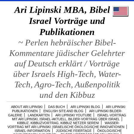
Ari Lipinski MBA, Bibel &
Israel Vorträge und
Publikationen
~ Perlen hebräischer Bibel-
Kommentare jüdischer Gelehrter
auf Deutsch erklärt / Vorträge
über Israels High-Tech, Water-
Tech, Agro-Tech, Außenpolitik
und den Kibbuz
ABOUT ARI LIPINSKI
DAS BUCH
ARI LIPINSKI BLOG
ARI LIPINSKI
PUBLIKATIONEN
ENGLISH SITE AND BLOG
ARI LIPINSKI BILDER-
GALERIE
LANDKARTEN
ARI LIPINSKI YOUTUBE
ISRAEL-VORTRAG
MIT ARI LIPINSKI, ISRAEL-AKTUELL, BILDER-VORTRAG ÜBER ISRAEL
KIBBUZ, KIBBUZVORTRAG, KIBBUZ NETZER SERENI
WASSER-
VORTRAG MIT ARI LIPINSKI: ISRAELISCHE ÖKOLOGISCHE INNOVATIONEN
ISRAEL-INFORMATION
JÜDISCHE FEIERTAGE
ÖKOLOGISCHE