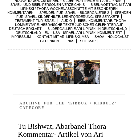
INNOVATIONEN AUS ISRAEL – BILDER-VORTRÄGE MIT ARI LIPINSKI
ISRAEL- UND BIBEL-PERSONEN-VERZEICHNIS
BIBEL-VORTRAG MIT ARI
LIPINSKI / THORA-WOCHENABSCHNITTE MIT BESONDEREN
KOMMENTAREN
SPENDEN FÜR ISRAEL – BILDERGALERIE 2
SPENDEN
FÜR ISRAEL: KINDERHILFE, LERNFÖRDERUNG, SPEISEPAKETE
TESTAMENT FÜR ISRAEL
AUDIO
BIBEL-KOMMENTARE, THORA
KOMMENTARE, HEBRÄISCHE TEXTE JÜDISCHER GELEHRTER AUF
DEUTSCH ERKLÄRT
BILDERGALLERIE ARI LIPINSKI IN DEUTSCHLAND
DEUTSCHLAND – EU – USA – ISRAEL, ARI LIPINSKI KOMMENTIERT
IMPRESSUM
KONTAKT MIT ARI LIPINSKI, MBA
SHOA – HOLOCAUST-
GEDENKEN
LINKS
SITE MAP
ARCHIVE FOR THE ‘KIBBUZ / KIBBUTZ’
CATEGORY
Tu Bishwat, Abarbanel Thora
Kommentar- Artikel von Ari