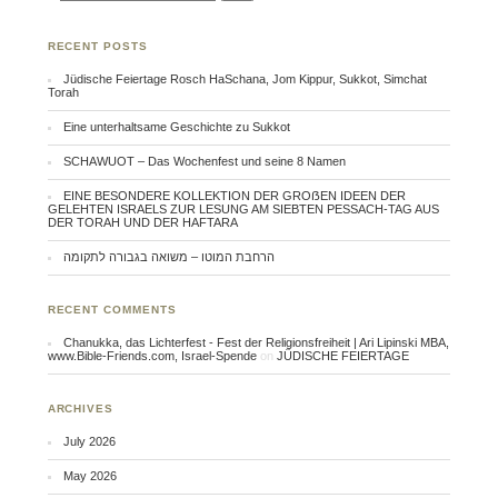
RECENT POSTS
Jüdische Feiertage Rosch HaSchana, Jom Kippur, Sukkot, Simchat
Torah
Eine unterhaltsame Geschichte zu Sukkot
SCHAWUOT – Das Wochenfest und seine 8 Namen
EINE BESONDERE KOLLEKTION DER GROẞEN IDEEN DER
GELEHTEN ISRAELS ZUR LESUNG AM SIEBTEN PESSACH-TAG AUS
DER TORAH UND DER HAFTARA
הרחבת המוטו – משואה בגבורה לתקומה
RECENT COMMENTS
Chanukka, das Lichterfest - Fest der Religionsfreiheit | Ari Lipinski MBA,
www.Bible-Friends.com, Israel-Spende
on
JÜDISCHE FEIERTAGE
ARCHIVES
July 2026
May 2026