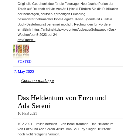
Originelle Geschenkidee für die Feiertage: Hebräische Perlen der
Torah auf Deutsch erklärt von Ari Lipinski Fördern Sie die Publikation
der neuartigen, deutsch-sprachigen Erklärung
besonderer hebräischer Bibel-Begriffe. Keine Spende ist zu klein.
Buch-Bestellung ist per email möglich. Rechnungen für Förderer
erhältlich. https://arilipinski.de/wp-content/uploads/Schawuoth-Das-
Wochenfest-5-2023.pdf 24
read more...
POSTED
7. May 2023
Continue reading »
Das Heldentum von Enzo und
Ada Sereni
10 FEB 2021
10.2.2021 – Italien befreien – von Israel träumen- Das Heldentum
von Enzo und Ada Sereni, Artikel von Saul Jay Singer Deutsche
noch nicht redigierte Version.