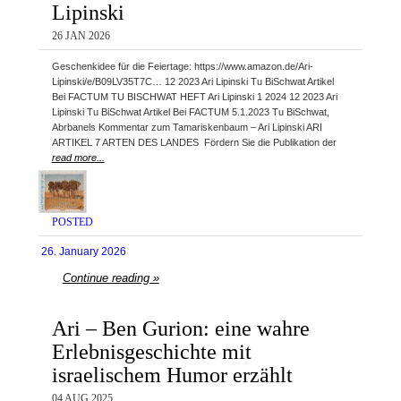
Lipinski
26 JAN 2026
Geschenkidee für die Feiertage: https://www.amazon.de/Ari-
Lipinski/e/B09LV35T7C… 12 2023 Ari Lipinski Tu BiSchwat Artikel
Bei FACTUM TU BISCHWAT HEFT Ari Lipinski 1 2024 12 2023 Ari
Lipinski Tu BiSchwat Artikel Bei FACTUM 5.1.2023 Tu BiSchwat,
Abrbanels Kommentar zum Tamariskenbaum – Ari Lipinski ARI
ARTIKEL 7 ARTEN DES LANDES Fördern Sie die Publikation der
read more...
POSTED
26. January 2026
Continue reading »
Ari – Ben Gurion: eine wahre
Erlebnisgeschichte mit
israelischem Humor erzählt
04 AUG 2025